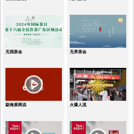
无我茶会
无界茶会
勐海展商说
火爆人流