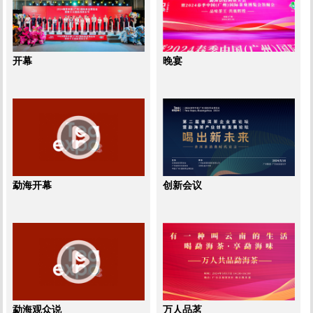
开幕
晚宴
勐海开幕
创新会议
勐海观众说
万人品茗